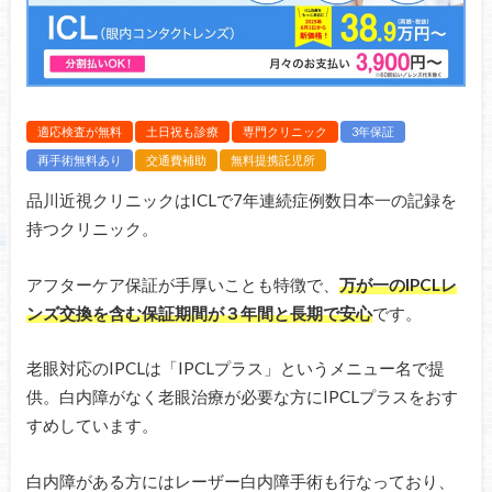
適応検査が無料
土日祝も診療
専門クリニック
3年保証
再手術無料あり
交通費補助
無料提携託児所
品川近視クリニックはICLで7年連続症例数日本一の記録を
持つクリニック。
アフターケア保証が手厚いことも特徴で、
万が一のIPCLレ
ンズ交換を含む保証期間が３年間と長期で安心
です。
老眼対応のIPCLは「IPCLプラス」というメニュー名で提
供。白内障がなく老眼治療が必要な方にIPCLプラスをおす
すめしています。
白内障がある方にはレーザー白内障手術も行なっており、