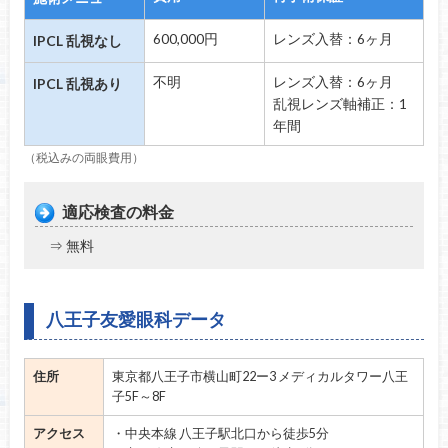
600,000円
レンズ入替：6ヶ月
IPCL 乱視なし
不明
レンズ入替：6ヶ月
IPCL 乱視あり
乱視レンズ軸補正：1
年間
（税込みの両眼費用）
適応検査の料金
⇒ 無料
八王子友愛眼科データ
住所
東京都八王子市横山町22ー3 メディカルタワー八王
子5F～8F
アクセス
・中央本線 八王子駅北口から徒歩5分