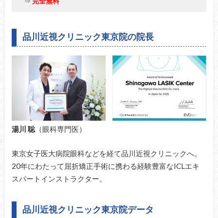
⇒
完全無料
品川近視クリニック東京院の院長
湯川 聡
（眼科専門医）
東京女子医大病院眼科などを経て品川近視クリニックへ。
20年にわたって屈折矯正手術に携わる経験豊富なICLエキ
スパートインストラクター。
品川近視クリニック東京院データ