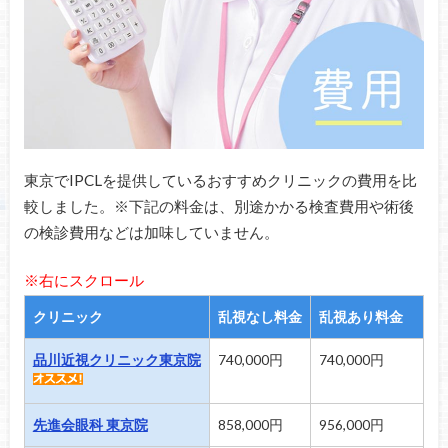
東京でIPCLを提供しているおすすめクリニックの費用を比
較しました。※下記の料金は、別途かかる検査費用や術後
の検診費用などは加味していません。
※右にスクロール
クリニック
乱視なし料金
乱視あり料金
再
品川近視クリニック東京院
740,000円
740,000円
3
先進会眼科 東京院
858,000円
956,000円
3