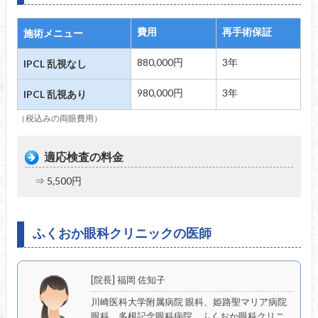
費用
再手術保証
施術メニュー
880,000円
3年
IPCL 乱視なし
980,000円
3年
IPCL 乱視あり
（税込みの両眼費用）
適応検査の料金
⇒ 5,500円
ふくおか眼科クリニックの医師
[院長] 福岡 佐知子
川崎医科大学附属病院 眼科、姫路聖マリア病院
眼科、多根記念眼科病院、ふくおか眼科クリニ