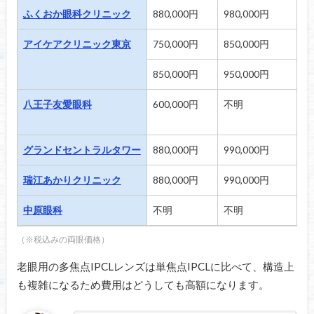
ふくおか眼科クリニック
880,000円
980,000円
3
アイケアクリニック東京
750,000円
850,000円
1
850,000円
950,000円
3
八王子友愛眼科
600,000円
不明
レ
乱
グランドセントラルタワー
880,000円
990,000円
不
瑞江あかりクリニック
880,000円
990,000円
不
中原眼科
不明
不明
不
（※税込みの両眼価格）
老眼用の多焦点IPCLレンズは単焦点IPCLに比べて、構造上
も複雑になるため費用はどうしても高額になります。