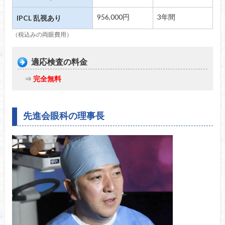
956,000円
3年間
IPCL 乱視あり
（税込みの両眼費用）
適応検査の料金
⇒
完全無料
先進会眼科の理事長