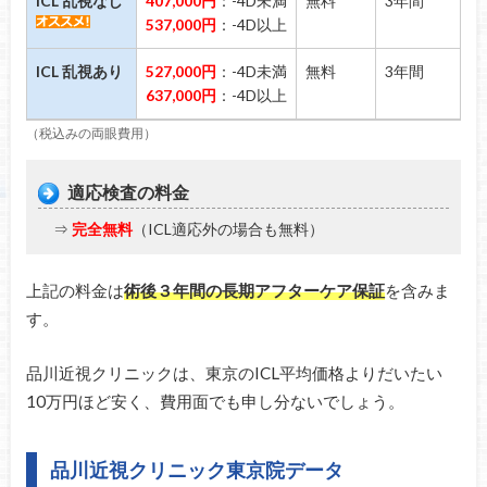
ICL 乱視なし
407,000円
：-4D未満
無料
3年間
537,000円
：-4D以上
ICL 乱視あり
527,000円
：-4D未満
無料
3年間
637,000円
：-4D以上
（税込みの両眼費用）
適応検査の料金
⇒
完全無料
（ICL適応外の場合も無料）
上記の料金は
術後３年間の長期アフターケア保証
を含みま
す。
品川近視クリニックは、東京のICL平均価格よりだいたい
10万円ほど安く、費用面でも申し分ないでしょう。
品川近視クリニック東京院データ