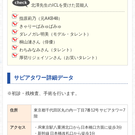
北澤先生のICLを受けた芸能人
指原莉乃（元AKB48）
きゃりーぱみゅぱみゅ
ダレノガレ明美（モデル・タレント）
桐山漣さん（俳優）
わちみなみさん（タレント）
厚切りジェイソンさん（お笑いタレント）
サピアタワー詳細データ
※初診・残検査、手術を行います。
住所
東京都千代田区丸の内一丁目7番12号 サピアタワー7
階
アクセス
・JR東京駅八重洲北口から日本橋口方面に徒歩3分
・新幹線 日本橋改札口から徒歩1分