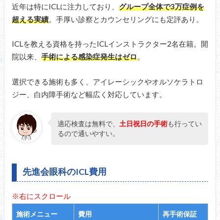
近年は特にICLに注力しており、
グループ全体で3万症例を
超える実績
。手厚い診察とカウンセリングにも定評あり。
ICLを教える資格を持ったICLインストラクター2名在籍。開
院以来、
手術による感染症発生はゼロ
。
選択できる施術も多く、アイレーシックやオルソケラトロ
ジー、白内障手術など幅広く対応しています。
適応検査は無料で、
土日祝日の手術
も行ってい
るので通いやすい。
先進会眼科のICL費用
※右にスクロール
施術メニュー
費用
再手術保証