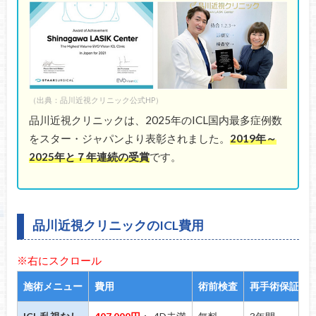
（出典：品川近視クリニック公式HP）
品川近視クリニックは、2025年のICL国内最多症例数
をスター・ジャパンより表彰されました。
2019年～
2025年と７年連続の受賞
です。
品川近視クリニックのICL費用
※右にスクロール
施術メニュー
費用
術前検査
再手術保証