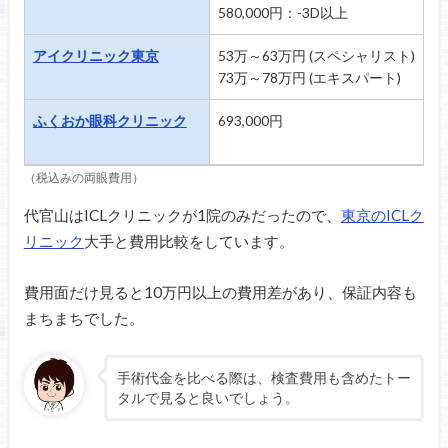
580,000円：-3D以上
6
アイクリニック東京
53万～63万円 (スペシャリスト)
6
73万～78万円 (エキスパート)
8
ふくおか眼科クリニック
693,000円
6
（税込みの両眼費用）
代官山はICLクリニックが1院のみだったので、
東京のICLク
リニック
大手と費用比較をしています。
費用面だけ見ると10万円以上の費用差があり、保証内容も
まちまちでした。
手術代金を比べる際は、検査費用も含めたトー
タルで見ると良いでしょう。