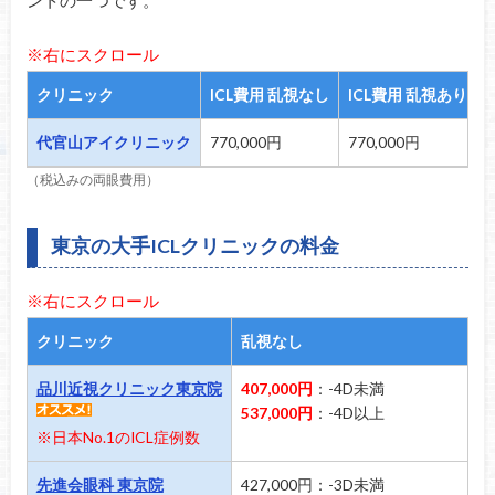
※右にスクロール
クリニック
ICL費用 乱視なし
ICL費用 乱視あり
代官山アイクリニック
770,000円
770,000円
（税込みの両眼費用）
東京の大手ICLクリニックの料金
※右にスクロール
クリニック
乱視なし
乱
品川近視クリニック東京院
407,000円
：-4D未満
5
537,000円
：-4D以上
6
※日本No.1のICL症例数
先進会眼科 東京院
427,000円：-3D未満
5