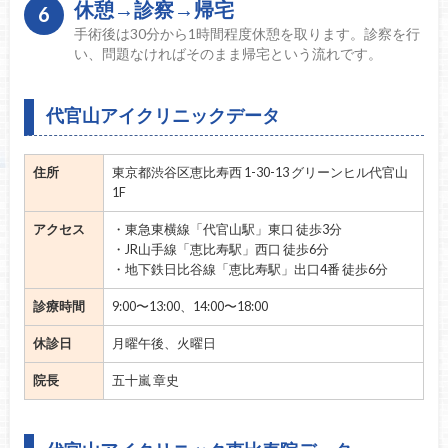
休憩→診察→帰宅
6
手術後は30分から1時間程度休憩を取ります。診察を行
い、問題なければそのまま帰宅という流れです。
代官山アイクリニックデータ
住所
東京都渋谷区恵比寿西 1-30-13 グリーンヒル代官山
1F
アクセス
・東急東横線「代官山駅」東口 徒歩3分
・JR山手線「恵比寿駅」西口 徒歩6分
・地下鉄日比谷線「恵比寿駅」出口4番 徒歩6分
診療時間
9:00〜13:00、14:00〜18:00
休診日
月曜午後、火曜日
院長
五十嵐 章史